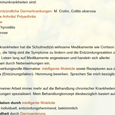
immunkrankheiten sind:
entzündliche Darmerkrankungen:
M. Crohn, Colitis ulcerosa
Arthritis/ Polyarthritis
ew
hyroiditis
erose
rankheiten hat die Schulmedizin wirksame Medikamente wie Cortison
 die fähig sind die Symptome zu lindern und die Entzündungreaktion 
 Leben lang auf Medikamente angewiesen und handeln sich allerlei
en durch Nebenwirkungen ein.
 wirkungsvolle Alternative:
intelligente Moleküle
sowie Rezepturen aus d
a (Entzünungsfaktor)- Hemmung bewirken. Sprechen Sie mich bezüglic
meiner Arbeit immer mehr auf die Behandlung chronischer Krankheiten 
ngen spezialisiert. Mein Behandlungkonzept diesbezüglich basiert au
lation durch
intelligente Moleküle
individuell, entzündungshemmend, bekömmlich
dheit
durch
Darmsanierung