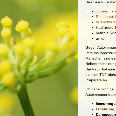
Beispiele für Auto
chronische 
Rheumatoide 
M. Bechter
Hashimoto T
Multiple Skl
uvm.
Gegen Autoimmunk
Immunsuppressive,
Menschen sind ein
Nebenerscheinung
Die Natur hat eine
die eine TNF-alph
Präparate an.
Ich habe mich bei 
Autoimmunerkranku
Immunregu
Ernährung:
Darmgesun