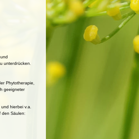
 und
zu unterdrücken.
er Phytotherapie,
h geeigneter
und hierbei v.a.
f den Säulen: